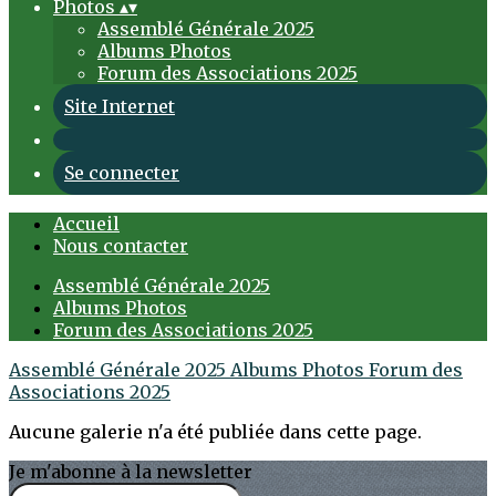
Photos
▴
▾
Assemblé Générale 2025
Albums Photos
Forum des Associations 2025
Site Internet
Se connecter
Accueil
Nous contacter
Assemblé Générale 2025
Albums Photos
Forum des Associations 2025
Assemblé Générale 2025
Albums Photos
Forum des
Associations 2025
Aucune galerie n'a été publiée dans cette page.
Je m'abonne à la newsletter